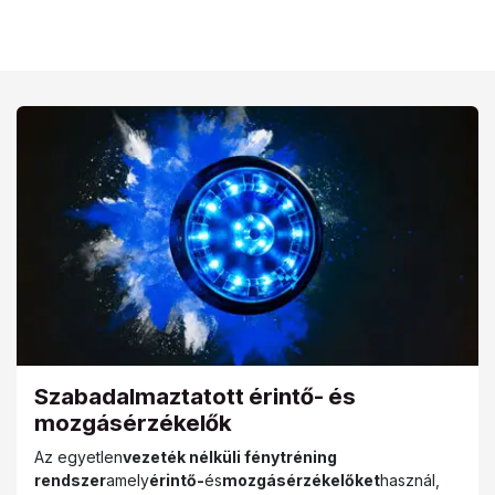
Szabadalmaztatott érintő- és
mozgásérzékelők
Az egyetlen
vezeték nélküli fénytréning
rendszer
amely
érintő-
és
mozgásérzékelőket
használ,