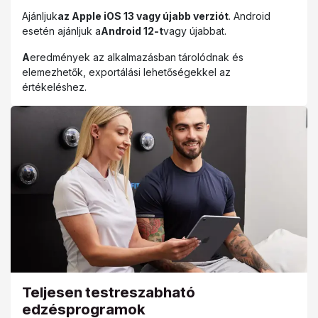
Ajánljuk
az Apple iOS 13 vagy újabb verziót
. Android
esetén ajánljuk a
Android 12-t
vagy újabbat.
A
eredmények az alkalmazásban tárolódnak és
elemezhetők, exportálási lehetőségekkel az
értékeléshez.
Teljesen testreszabható
edzésprogramok