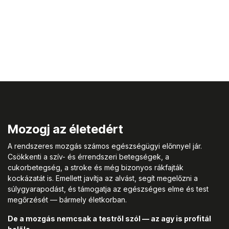
Mozogj az életedért
A rendszeres mozgás számos egészségügyi előnnyel jár.
Csökkenti a szív- és érrendszeri betegségek, a
cukorbetegség, a stroke és még bizonyos rákfajták
kockázatát is. Emellett javítja az alvást, segít megelőzni a
súlygyarapodást, és támogatja az egészséges elme és test
megőrzését — bármely életkorban.
De a mozgás nemcsak a testről szól — az agy is profitál