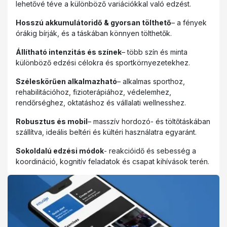
lehetővé téve a különböző variációkkal való edzést.
Hosszú akkumulátoridő & gyorsan tölthető
– a fények
órákig bírják, és a táskában könnyen tölthetők.
Állítható intenzitás és színek
– több szín és minta
különböző edzési célokra és sportkörnyezetekhez.
Széleskörűen alkalmazható
– alkalmas sporthoz,
rehabilitációhoz, fizioterápiához, védelemhez,
rendőrséghez, oktatáshoz és vállalati wellnesshez.
Robusztus és mobil
– masszív hordozó- és töltőtáskában
szállítva, ideális beltéri és kültéri használatra egyaránt.
Sokoldalú edzési módok
- reakcióidő és sebesség a
koordináció, kognitív feladatok és csapat kihívások terén.