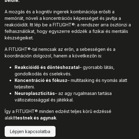
belőle.
A mozgás és a kognitív ingerek kombinációja erősíti a
memóriát, növeli a koncentrációs képességet és javítja a
reakcióidőt. Itt lép be a FITLIGHT®: a rendszer arra ösztönzi a
felhasználókat, hogy egyszerre eddzék a fizikai és mentális
készségeiket.
A FITLIGHT®-tal nemcsak az erőn, a sebességen és a
koordináción dolgozol, hanem a következőn is:
Reakcióidő és döntéshozatal
– gyorsabb látás,
gondolkodás és cselekvés.
Koncentráció és fókusz
– multitasking és nyomás alatt
teljesíteni.
Neuroplaszticitás
– az agy rugalmasan tartása
változatossággal és játékkal.
Így a FITLIGHT® minden edzést teljes körű edzéssé
alakít
testnek és agynak
.
Lépjen kapcsolatba