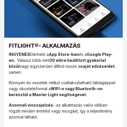
FITLIGHT®- ALKALMAZÁS
INGYENES
Elérhető a
App Store-ban
és a
Google Play-
en.
. Válassz több mint
30 előre beállított gyakorlat
közül
vagy egyszerűen állítsd össze a
saját edzéseidet.
samen.
Könnyen és vezeték nélkül csatlakoztatható táblagéppel
vagy okostelefonnal a
WIFI-n vagy Bluetooth-on
keresztül a Master Light segítségével.
Azonnali visszajelzés
– az alkalmazás valós időben
rögzíti minden érintést vagy mozgást, így a teljesítmény
azonnal látható.