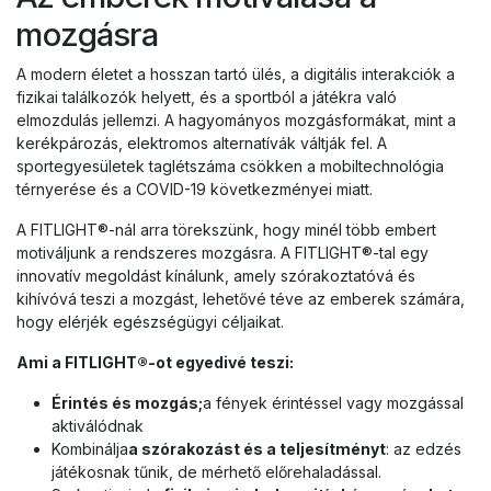
mozgásra
A modern életet a hosszan tartó ülés, a digitális interakciók a
fizikai találkozók helyett, és a sportból a játékra való
elmozdulás jellemzi. A hagyományos mozgásformákat, mint a
kerékpározás, elektromos alternatívák váltják fel. A
sportegyesületek taglétszáma csökken a mobiltechnológia
térnyerése és a COVID-19 következményei miatt.
A FITLIGHT®-nál arra törekszünk, hogy minél több embert
motiváljunk a rendszeres mozgásra. A FITLIGHT®-tal egy
innovatív megoldást kínálunk, amely szórakoztatóvá és
kihívóvá teszi a mozgást, lehetővé téve az emberek számára,
hogy elérjék egészségügyi céljaikat.
Ami a FITLIGHT®-ot egyedivé teszi:
Érintés és mozgás;
a fények érintéssel vagy mozgással
aktiválódnak
Kombinálja
a szórakozást és a teljesítményt
: az edzés
játékosnak tűnik, de mérhető előrehaladással.