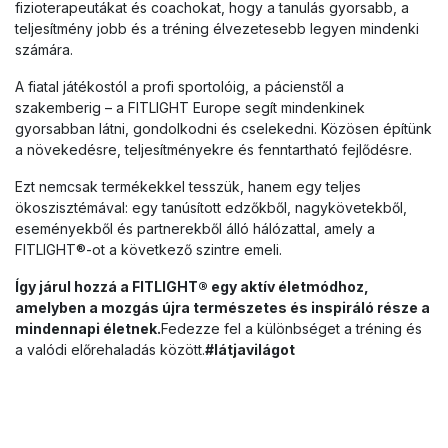
fizioterapeutákat és coachokat, hogy a tanulás gyorsabb, a
teljesítmény jobb és a tréning élvezetesebb legyen mindenki
számára.
A fiatal játékostól a profi sportolóig, a pácienstől a
szakemberig – a FITLIGHT Europe segít mindenkinek
gyorsabban látni, gondolkodni és cselekedni. Közösen építünk
a növekedésre, teljesítményekre és fenntartható fejlődésre.
Ezt nemcsak termékekkel tesszük, hanem egy teljes
ökoszisztémával: egy tanúsított edzőkből, nagykövetekből,
eseményekből és partnerekből álló hálózattal, amely a
FITLIGHT®-ot a következő szintre emeli.
Így járul hozzá a FITLIGHT® egy aktív életmódhoz,
amelyben a mozgás újra természetes és inspiráló része a
mindennapi életnek.
Fedezze fel a különbséget a tréning és
a valódi előrehaladás között.
#látjavilágot