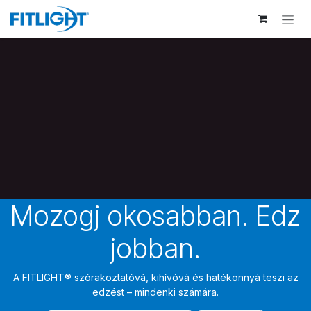
Kihagyás és továbblépés a tartalomhoz
Mozogj okosabban. Edz
jobban.
A FITLIGHT® szórakoztatóvá, kihívóvá és hatékonnyá teszi az
edzést – mindenki számára.