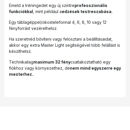
Emeld a tréningedet egy új szintre
professzionális
funkciókkal
, mint például a
edzések testreszabása.
Egy táblagéppel/okostelefonnal 4, 6, 8, 10 vagy 12
fényforrást vezérelhetsz.
Ha szeretnéd bővíteni vagy felosztani a beállításaidat,
akkor egy extra Master Light segítségével több felállást is
készíthetsz.
Technikailag
maximum 32 fény
csatlakoztatható egy
fiókhoz vagy környezethez, de
nem mind egyszerre egy
mesterhez.
.