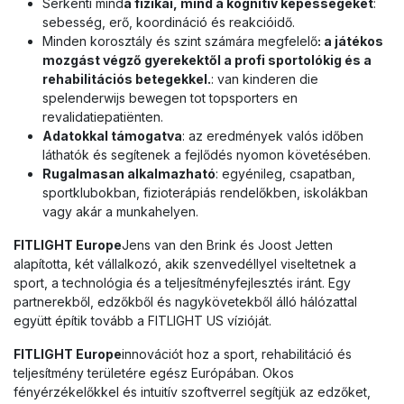
Serkenti mind
a fizikai, mind a kognitív képességeket
:
sebesség, erő, koordináció és reakcióidő.
Minden korosztály és szint számára megfelelő
: a játékos
mozgást végző gyerekektől a profi sportolókig és a
rehabilitációs betegekkel.
: van kinderen die
spelenderwijs bewegen tot topsporters en
revalidatiepatiënten.
Adatokkal támogatva
: az eredmények valós időben
láthatók és segítenek a fejlődés nyomon követésében.
Rugalmasan alkalmazható
: egyénileg, csapatban,
sportklubokban, fizioterápiás rendelőkben, iskolákban
vagy akár a munkahelyen.
FITLIGHT Europe
Jens van den Brink és Joost Jetten
alapította, két vállalkozó, akik szenvedéllyel viseltetnek a
sport, a technológia és a teljesítményfejlesztés iránt. Egy
partnerekből, edzőkből és nagykövetekből álló hálózattal
együtt építik tovább a FITLIGHT US vízióját.
FITLIGHT Europe
innovációt hoz a sport, rehabilitáció és
teljesítmény területére egész Európában. Okos
fényérzékelőkkel és intuitív szoftverrel segítjük az edzőket,